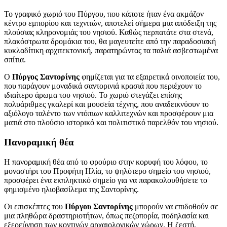
Το γραφικό χωριό του Πύργου, που κάποτε ήταν ένα ακμάζον
κέντρο εμπορίου και τεχνιτών, αποτελεί σήμερα μια απόδειξη της
πλούσιας κληρονομιάς του νησιού. Καθώς περπατάτε στα στενά,
πλακόστρωτα δρομάκια του, θα μαγευτείτε από την παραδοσιακή
κυκλαδίτικη αρχιτεκτονική, παρατηρώντας τα παλιά ασβεστωμένα
σπίτια.
Ο
Πύργος Σαντορίνης
φημίζεται για τα εξαιρετικά οινοποιεία του,
που παράγουν μοναδικά σαντορινιά κρασιά που περιέχουν το
ιδιαίτερο άρωμα του νησιού. Το χωριό στεγάζει επίσης
πολυάριθμες γκαλερί και μουσεία τέχνης, που αναδεικνύουν το
αξιόλογο ταλέντο των ντόπιων καλλιτεχνών και προσφέρουν μια
ματιά στο πλούσιο ιστορικό και πολιτιστικό παρελθόν του νησιού.
Πανοραμική θέα
Η πανοραμική θέα από το φρούριο στην κορυφή του λόφου, το
μοναστήρι του Προφήτη Ηλία, το ψηλότερο σημείο του νησιού,
προσφέρει ένα εκπληκτικό σημείο για να παρακολουθήσετε το
φημισμένο ηλιοβασίλεμα της Σαντορίνης.
Οι επισκέπτες του
Πύργου Σαντορίνης
μπορούν να επιδοθούν σε
μια πληθώρα δραστηριοτήτων, όπως πεζοπορία, ποδηλασία και
εξερεύνηση των κοντινών αρχαιολογικών χώρων. Η ζεστή,